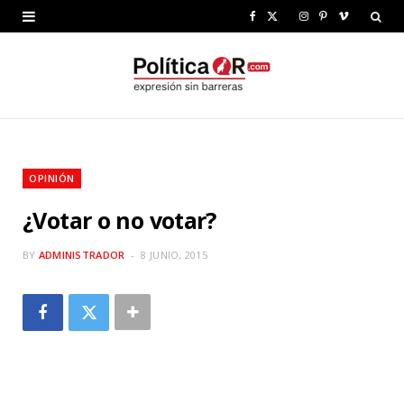
F
X
I
P
V
a
(
n
i
i
c
T
s
n
m
e
w
t
t
e
b
i
a
e
o
OPINIÓN
o
t
g
r
¿Votar o no votar?
o
t
r
e
k
e
a
s
BY
ADMINISTRADOR
8 JUNIO, 2015
r
m
t
)