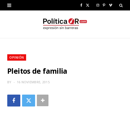
F
X
I
P
V
a
(
n
i
i
c
T
s
n
m
e
w
t
t
e
b
i
a
e
o
OPINIÓN
o
t
g
r
Pleitos de familia
o
t
r
e
k
e
a
s
BY
16 NOVIEMBRE, 2015
r
m
t
)