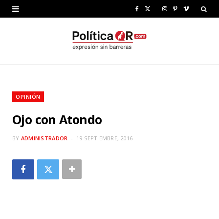
F
X
I
P
V
a
(
n
i
i
c
T
s
n
m
e
w
t
t
e
b
i
a
e
o
OPINIÓN
o
t
g
r
Ojo con Atondo
o
t
r
e
k
e
a
s
BY
ADMINISTRADOR
19 SEPTIEMBRE, 2016
r
m
t
)