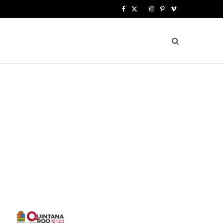
F
X
I
P
V
a
(
n
i
i
c
T
s
n
m
e
w
t
t
e
b
i
a
e
o
o
t
g
r
o
t
r
e
k
e
a
s
r
m
t
)