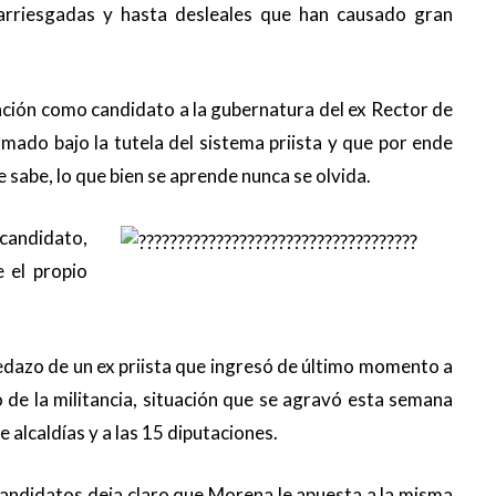
arriesgadas y hasta desleales que han causado gran
ción como candidato a la gubernatura del ex Rector de
ado bajo la tutela del sistema priista y que por ende
 sabe, lo que bien se aprende nunca se olvida.
candidato,
 el propio
.
dazo de un ex priista que ingresó de último momento a
 de la militancia, situación que se agravó esta semana
 alcaldías y a las 15 diputaciones.
candidatos deja claro que Morena le apuesta a la misma