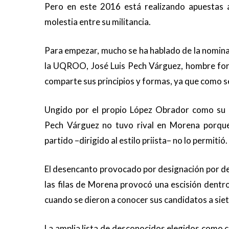
Pero en este 2016 está realizando apuestas 
molestia entre su militancia.
Para empezar, mucho se ha hablado de la nomina
la UQROO, José Luis Pech Várguez, hombre form
comparte sus principios y formas, ya que como se
Ungido por el propio López Obrador como su 
Pech Várguez no tuvo rival en Morena porque
partido –dirigido al estilo priista– no lo permitió
El desencanto provocado por designación por de
las filas de Morena provocó una escisión dentro
cuando se dieron a conocer sus candidatos a siete
La amplia lista de desconocidos elegidos como 