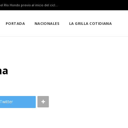
SEQ inicia descacharrización en escuelas de la Ribera del Río Hondo previo al inicio del ciclo escolar
PORTADA
NACIONALES
LA GRILLA COTIDIANA
na
Twitter