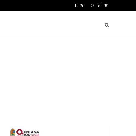
F
X
I
P
V
a
(
n
i
i
c
T
s
n
m
e
w
t
t
e
b
i
a
e
o
o
t
g
r
o
t
r
e
k
e
a
s
r
m
t
)