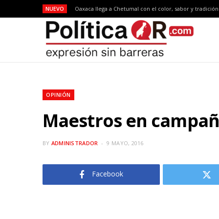
NUEVO
Oaxaca llega a Chetumal con el color, sabor y tradició
OPINIÓN
Maestros en campa
BY
ADMINISTRADOR
9 MAYO, 2016
Facebook