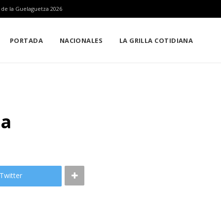
n de la Guelaguetza 2026
PORTADA
NACIONALES
LA GRILLA COTIDIANA
ña
Twitter