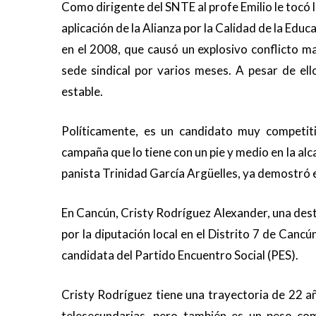
Como dirigente del SNTE al profe Emilio le tocó li
aplicación de la Alianza por la Calidad de la Educ
en el 2008, que causó un explosivo conflicto ma
sede sindical por varios meses. A pesar de el
estable.
Políticamente, es un candidato muy competi
campaña que lo tiene con un pie y medio en la alc
panista Trinidad García Argüelles, ya demostró e
En Cancún, Cristy Rodríguez Alexander, una des
por la diputación local en el Distrito 7 de Can
candidata del Partido Encuentro Social (PES).
Cristy Rodríguez tiene una trayectoria de 22 añ
telesecundarias, pero también es un peso com