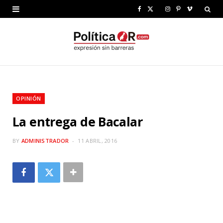
F
X
I
P
V
a
(
n
i
i
c
T
s
n
m
e
w
t
t
e
b
i
a
e
o
OPINIÓN
o
t
g
r
La entrega de Bacalar
o
t
r
e
k
e
a
s
BY
ADMINISTRADOR
11 ABRIL, 2016
r
m
t
)