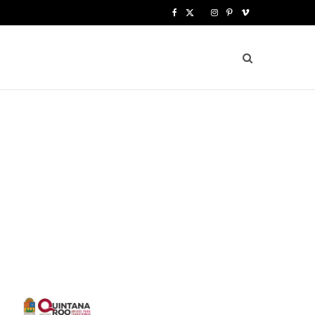
F
X
I
P
V
a
(
n
i
i
c
T
s
n
m
e
w
t
t
e
b
i
a
e
o
o
t
g
r
o
t
r
e
k
e
a
s
r
m
t
)