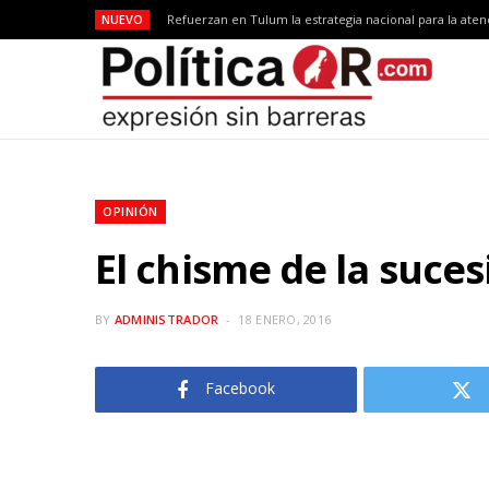
NUEVO
Refuerzan en Tulum la estrategia nacional para la aten
OPINIÓN
El chisme de la suces
BY
ADMINISTRADOR
18 ENERO, 2016
Facebook