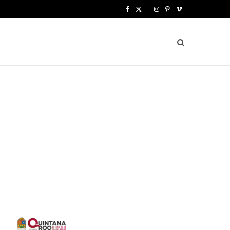
F
X
I
P
V
a
(
n
i
i
c
T
s
n
m
e
w
t
t
e
b
i
a
e
o
o
t
g
r
o
t
r
e
k
e
a
s
r
m
t
)