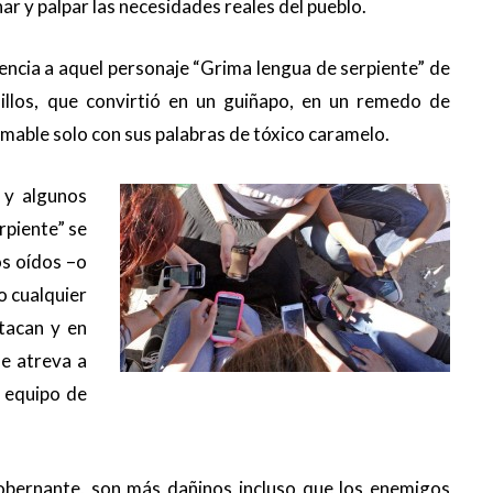
ar y palpar las necesidades reales del pueblo.
rencia a aquel personaje “Grima lengua de serpiente” de
nillos, que convirtió en un guiñapo, en un remedo de
mable solo con sus palabras de tóxico caramelo.
 y algunos
rpiente” se
os oídos –o
o cualquier
atacan y en
se atreva a
u equipo de
obernante, son más dañinos incluso que los enemigos