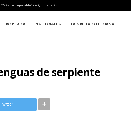
Playa del Carmen tendrá el primer Centro Comunitario “México Imparable” de Quintana Roo: Mara Lezama
PORTADA
NACIONALES
LA GRILLA COTIDIANA
lenguas de serpiente
Twitter