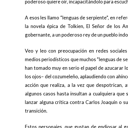
poderoso quiere oír, incapacitándolo para escuch
A esos les llamo “lenguas de serpiente”, en refe
la novela épica de Tolkien, El Señor de los A
gobernante, a un poderoso rey de un pueblo indo
Veo y leo con preocupación en redes sociales
medios periodísticos que muchos “lenguas de se
han tomado muy en serio el papel de azucarar l
los ojos– del cozumeleño, aplaudiendo con ahínc
acción que realiza, a la vez que despotrican, 
algunos casos hasta insultan a cualquiera que 
lanzar alguna crítica contra Carlos Joaquín o s
transición.
Estos personajes, que gustan de endiosar al g