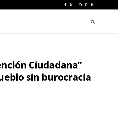
F
X
I
P
V
a
(
n
i
i
c
T
s
n
m
e
w
t
t
e
b
i
a
e
o
o
t
g
r
ención Ciudadana”
o
t
r
e
k
e
a
s
ueblo sin burocracia
r
m
t
)