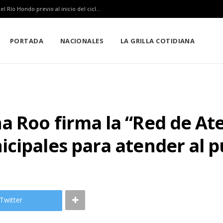
SEQ inicia descacharrización en escuelas de la Ribera del Río Hondo previo al inicio del ciclo escolar
PORTADA
NACIONALES
LA GRILLA COTIDIANA
a Roo firma la “Red de At
cipales para atender al p
Twitter