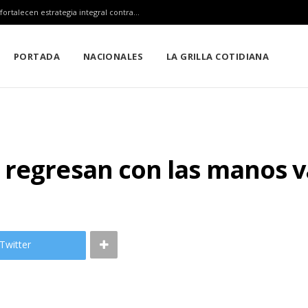
Claudia Sheinbaum, Mara Lezama y Estefanía Mercado fortalecen estrategia integral contra el sargazo
PORTADA
NACIONALES
LA GRILLA COTIDIANA
 regresan con las manos v
Twitter