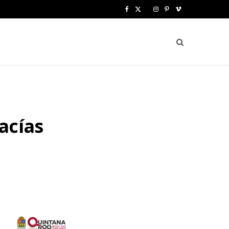
F
X
I
P
V
a
(
n
i
i
c
T
s
n
m
e
w
t
t
e
b
i
a
e
o
o
t
g
r
acías
o
t
r
e
k
e
a
s
r
m
t
)