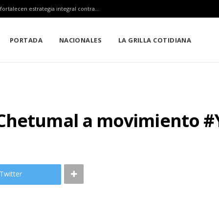
Claudia Sheinbaum, Mara Lezama y Estefanía Mercado fortalecen estrategia integral contra el sargazo
PORTADA
NACIONALES
LA GRILLA COTIDIANA
 Chetumal a movimiento 
Twitter