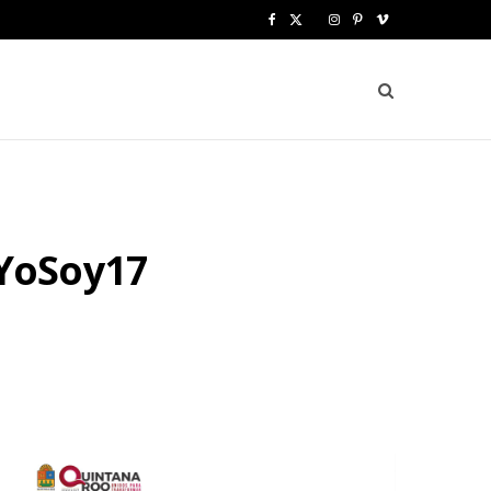
F
X
I
P
V
a
(
n
i
i
c
T
s
n
m
e
w
t
t
e
b
i
a
e
o
o
t
g
r
#YoSoy17
o
t
r
e
k
e
a
s
r
m
t
)