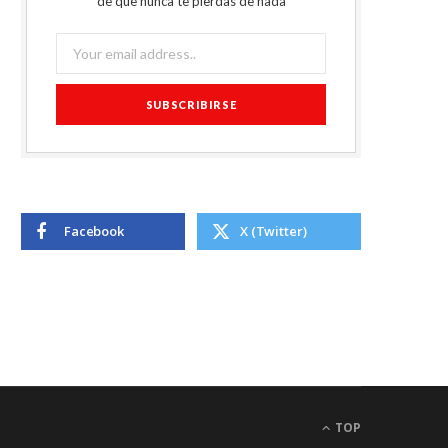
de que nunca te pierdas de nada
Facebook
X (Twitter)
TOP