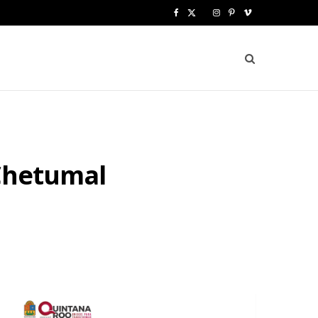
F
X
I
P
V
a
(
n
i
i
c
T
s
n
m
e
w
t
t
e
b
i
a
e
o
o
t
g
r
 Chetumal
o
t
r
e
k
e
a
s
r
m
t
)