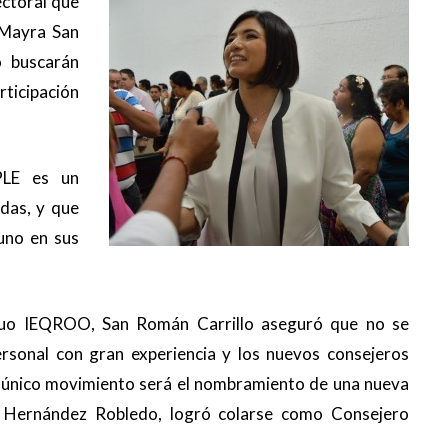
ectoral que
, Mayra San
o buscarán
ticipación
PLE es un
das, y que
uno en sus
iguo IEQROO, San Román Carrillo aseguró que no se
ersonal con gran experiencia y los nuevos consejeros
el único movimiento será el nombramiento de una nueva
lía Hernández Robledo, logró colarse como Consejero