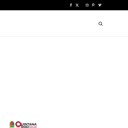
F
X
I
P
V
a
(
n
i
i
c
T
s
n
m
e
w
t
t
e
b
i
a
e
o
o
t
g
r
o
t
r
e
k
e
a
s
r
m
t
)