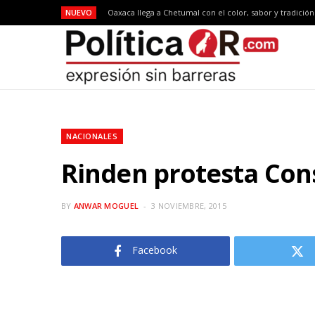
NUEVO
Oaxaca llega a Chetumal con el color, sabor y tradició
NACIONALES
Rinden protesta Con
BY
ANWAR MOGUEL
3 NOVIEMBRE, 2015
Facebook