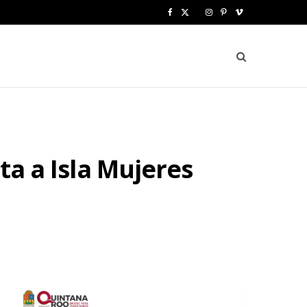
F
X
I
P
V
a
(
n
i
i
c
T
s
n
m
e
w
t
t
e
b
i
a
e
o
o
t
g
r
ta a Isla Mujeres
o
t
r
e
k
e
a
s
r
m
t
)