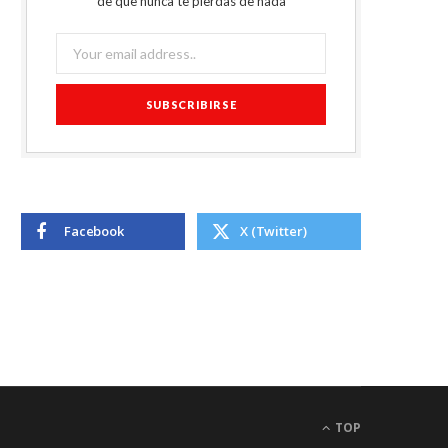
de que nunca te pierdas de nada
Facebook
X (Twitter)
TOP