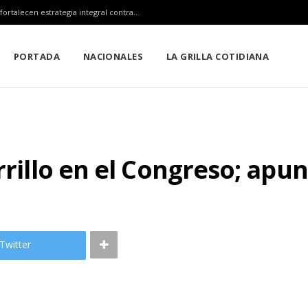
Claudia Sheinbaum, Mara Lezama y Estefanía Mercado fortalecen estrategia integral contra el sargazo
PORTADA
NACIONALES
LA GRILLA COTIDIANA
rrillo en el Congreso; apun
Twitter