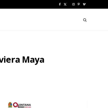
F
X
I
P
V
a
(
n
i
i
c
T
s
n
m
e
w
t
t
e
b
i
a
e
o
o
t
g
r
viera Maya
o
t
r
e
k
e
a
s
r
m
t
)