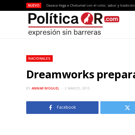
NUEVO
Oaxaca llega a Chetumal con el color, sabor y tradició
NACIONALES
Dreamworks prepara 
BY
ANWAR MOGUEL
2 MARZO, 2015
Facebook