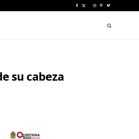
F
X
I
P
V
a
(
n
i
i
c
T
s
n
m
e
w
t
t
e
b
i
a
e
o
o
t
g
r
de su cabeza
o
t
r
e
k
e
a
s
r
m
t
)