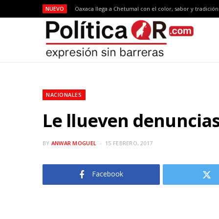
NUEVO
Oaxaca llega a Chetumal con el color, sabor y tradició
NACIONALES
Le llueven denuncias
BY
ANWAR MOGUEL
15 FEBRERO, 2017
Facebook