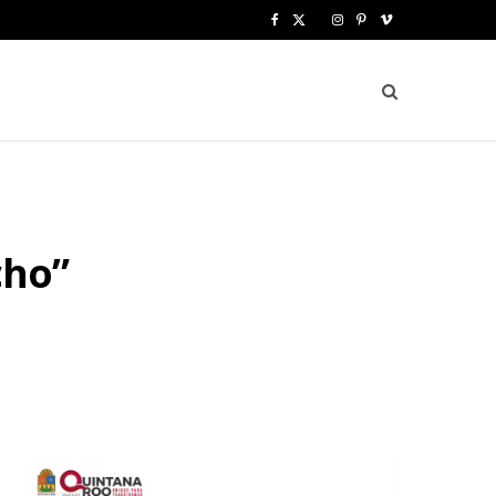
F
X
I
P
V
a
(
n
i
i
c
T
s
n
m
e
w
t
t
e
b
i
a
e
o
o
t
g
r
cho”
o
t
r
e
k
e
a
s
r
m
t
)