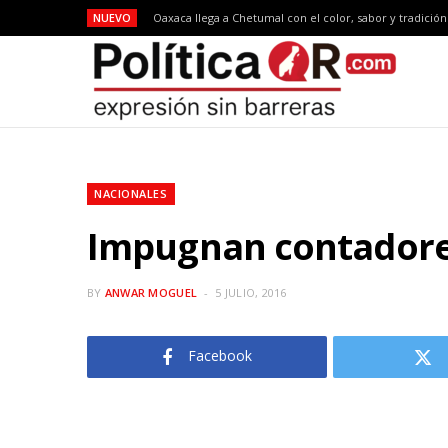
NUEVO
Oaxaca llega a Chetumal con el color, sabor y tradició
NACIONALES
Impugnan contadore
BY
ANWAR MOGUEL
5 JULIO, 2016
Facebook