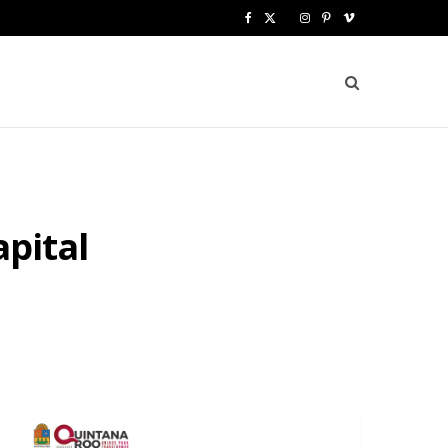
F
X
I
P
V
a
(
n
i
i
c
T
s
n
m
e
w
t
t
e
b
i
a
e
o
o
t
g
r
apital
o
t
r
e
k
e
a
s
r
m
t
)