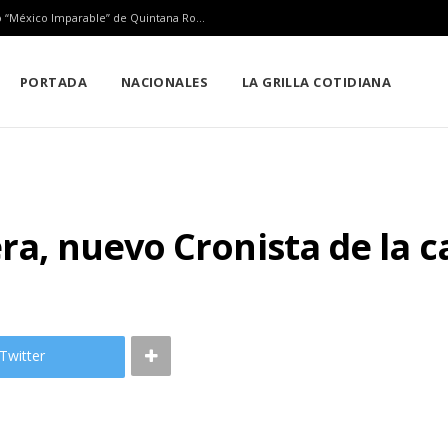
Playa del Carmen tendrá el primer Centro Comunitario “México Imparable” de Quintana Roo: Mara Lezama
PORTADA
NACIONALES
LA GRILLA COTIDIANA
ra, nuevo Cronista de la c
Twitter