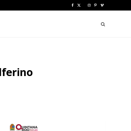
F
X
I
P
V
a
(
n
i
i
c
T
s
n
m
e
w
t
t
e
b
i
a
e
o
o
t
g
r
lferino
o
t
r
e
k
e
a
s
r
m
t
)