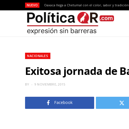
NUEVO
Oaxaca llega a Chetumal con el color, sabor y tradició
NACIONALES
Exitosa jornada de B
BY
9 NOVIEMBRE, 2015
Facebook