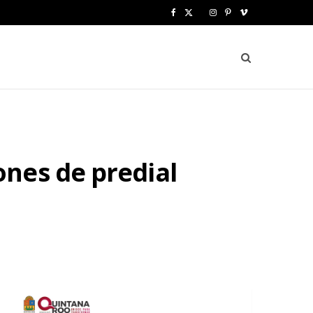
F
X
I
P
V
a
(
n
i
i
c
T
s
n
m
e
w
t
t
e
b
i
a
e
o
o
t
g
r
nes de predial
o
t
r
e
k
e
a
s
r
m
t
)