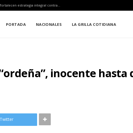
Claudia Sheinbaum, Mara Lezama y Estefanía Mercado fortalecen estrategia integral contra el sargazo
PORTADA
NACIONALES
LA GRILLA COTIDIANA
“ordeña”, inocente hasta 
Twitter