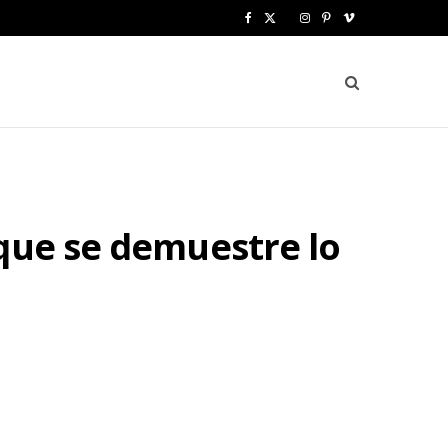
F
X
I
P
V
a
(
n
i
i
c
T
s
n
m
e
w
t
t
e
b
i
a
e
o
o
t
g
r
que se demuestre lo
o
t
r
e
k
e
a
s
r
m
t
)