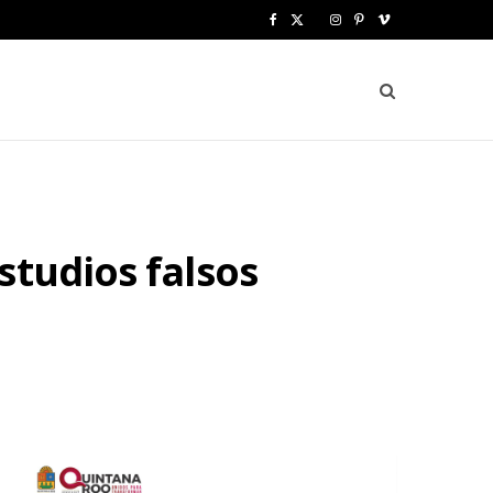
F
X
I
P
V
a
(
n
i
i
c
T
s
n
m
e
w
t
t
e
b
i
a
e
o
o
t
g
r
studios falsos
o
t
r
e
k
e
a
s
r
m
t
)