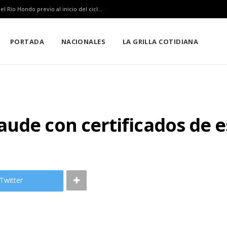
SEQ inicia descacharrización en escuelas de la Ribera del Río Hondo previo al inicio del ciclo escolar
PORTADA
NACIONALES
LA GRILLA COTIDIANA
ude con certificados de e
Twitter