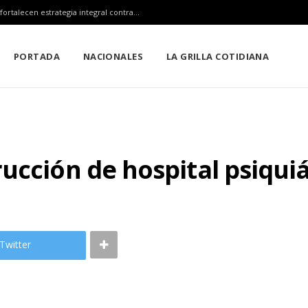
Claudia Sheinbaum, Mara Lezama y Estefanía Mercado fortalecen estrategia integral contra el sargazo
PORTADA
NACIONALES
LA GRILLA COTIDIANA
ucción de hospital psiqui
Twitter