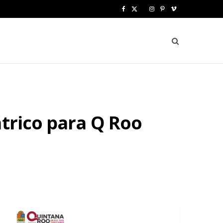
F
X
I
P
V
a
(
n
i
i
c
T
s
n
m
e
w
t
t
e
b
i
a
e
o
o
t
g
r
átrico para Q Roo
o
t
r
e
k
e
a
s
r
m
t
)