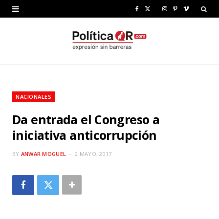
F
X
I
P
V
a
(
n
i
i
c
T
s
n
m
e
w
t
t
e
b
i
a
e
o
NACIONALES
o
t
g
r
Da entrada el Congreso a
o
t
r
e
iniciativa anticorrupción
k
e
a
s
r
m
t
BY
ANWAR MOGUEL
2 MAYO, 2017
)