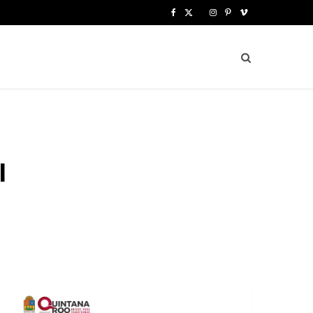
F
X
I
P
V
a
(
n
i
i
c
T
s
n
m
e
w
t
t
e
b
i
a
e
o
o
t
g
r
I
o
t
r
e
k
e
a
s
r
m
t
)