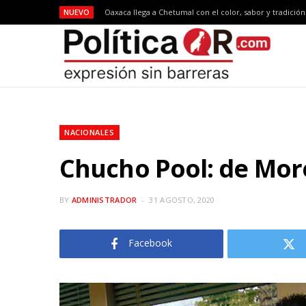
NUEVO
Oaxaca llega a Chetumal con el color, sabor y tradició
NACIONALES
Chucho Pool: de More
BY
ADMINISTRADOR
31 AGOSTO, 2020
Facebook