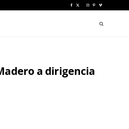
F
X
I
P
V
a
(
n
i
i
c
T
s
n
m
e
w
t
t
e
b
i
a
e
o
o
t
g
r
Madero a dirigencia
o
t
r
e
k
e
a
s
r
m
t
)