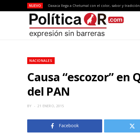
NUEVO
Oaxaca llega a Chetumal con el color, sabor y tradició
NACIONALES
Causa “escozor” en 
del PAN
BY
21 ENERO, 2015
Facebook