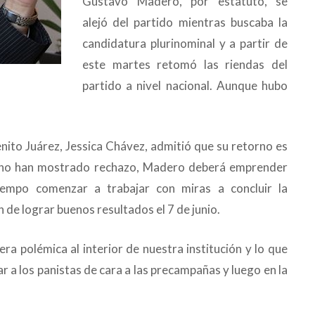
Gustavo Madero, por estatuto, se
alejó del partido mientras buscaba la
candidatura plurinominal y a partir de
este martes retomó las riendas del
partido a nivel nacional. Aunque hubo
enito Juárez, Jessica Chávez, admitió que su retorno es
es no han mostrado rechazo, Madero deberá emprender
iempo comenzar a trabajar con miras a concluir la
 de lograr buenos resultados el 7 de junio.
ra polémica al interior de nuestra institución y lo que
r a los panistas de cara a las precampañas y luego en la