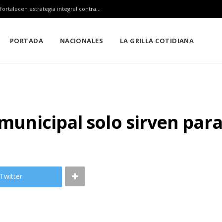
Claudia Sheinbaum, Mara Lezama y Estefanía Mercado fortalecen estrategia integral contra el sargazo
PORTADA
NACIONALES
LA GRILLA COTIDIANA
 municipal solo sirven par
Twitter