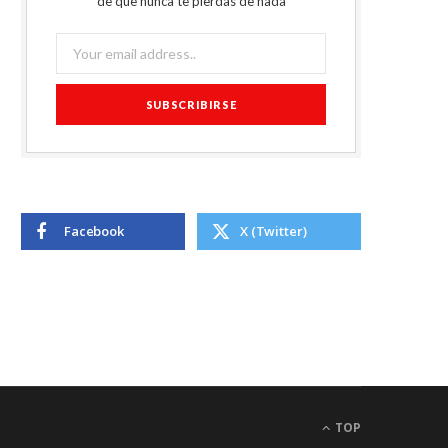
de que nunca te pierdas de nada
Facebook
X (Twitter)
TOP