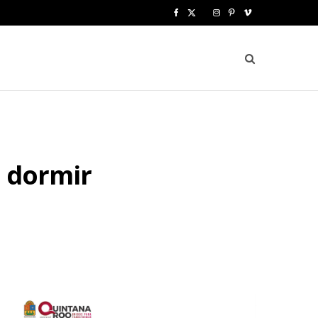
F
X
I
P
V
a
(
n
i
i
c
T
s
n
m
e
w
t
t
e
b
i
a
e
o
o
t
g
r
a dormir
o
t
r
e
k
e
a
s
r
m
t
)