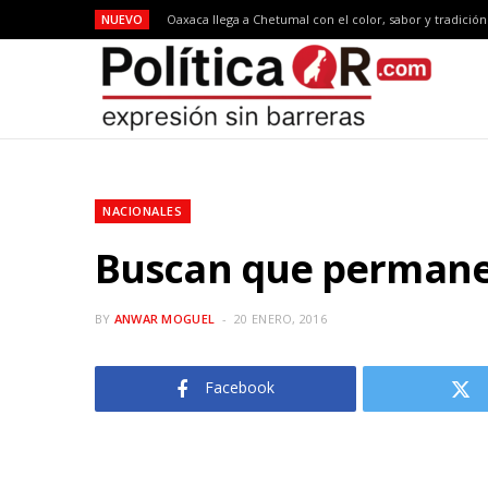
NUEVO
Oaxaca llega a Chetumal con el color, sabor y tradició
NACIONALES
Buscan que permanez
BY
ANWAR MOGUEL
20 ENERO, 2016
Facebook