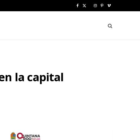
F
X
I
P
V
a
(
n
i
i
c
T
s
n
m
e
w
t
t
e
b
i
a
e
o
o
t
g
r
n la capital
o
t
r
e
k
e
a
s
r
m
t
)