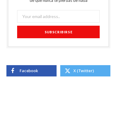
de que nunca te pierdas de nada
Facebook
X (Twitter)
TOP