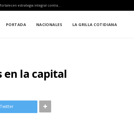
Claudia Sheinbaum, Mara Lezama y Estefanía Mercado fortalecen estrategia integral contra el sargazo
PORTADA
NACIONALES
LA GRILLA COTIDIANA
en la capital
Twitter