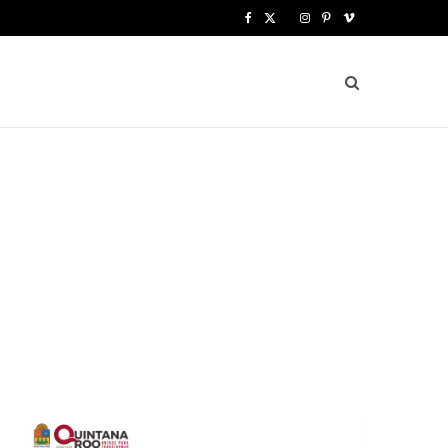
F
X
I
P
V
a
(
n
i
i
c
T
s
n
m
e
w
t
t
e
b
i
a
e
o
o
t
g
r
o
t
r
e
k
e
a
s
r
m
t
)