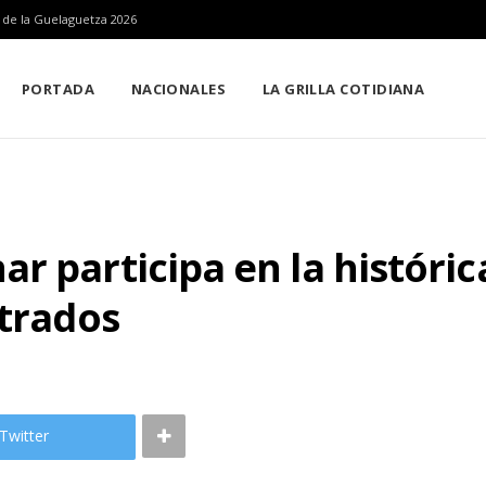
n de la Guelaguetza 2026
PORTADA
NACIONALES
LA GRILLA COTIDIANA
r participa en la históric
strados
Twitter