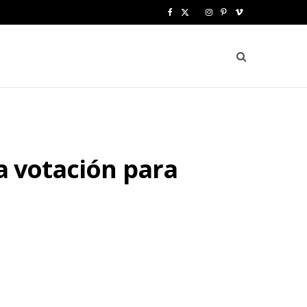
F
X
I
P
V
a
(
n
i
i
c
T
s
n
m
e
w
t
t
e
b
i
a
e
o
o
t
g
r
a votación para
o
t
r
e
k
e
a
s
r
m
t
)