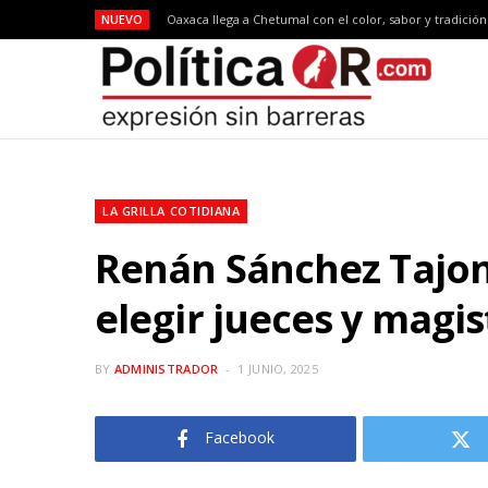
NUEVO
Oaxaca llega a Chetumal con el color, sabor y tradició
LA GRILLA COTIDIANA
Renán Sánchez Tajona
elegir jueces y magi
BY
ADMINISTRADOR
1 JUNIO, 2025
Facebook