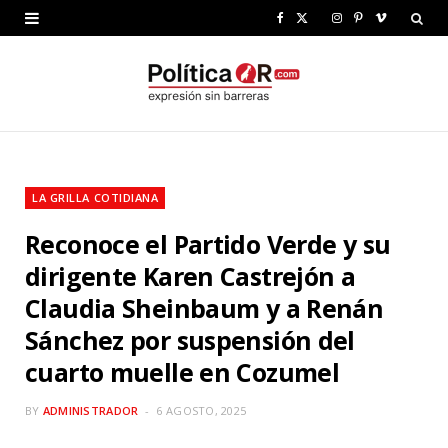
F
X
I
P
V
a
(
n
i
i
c
T
s
n
m
e
w
t
t
e
b
i
a
e
o
LA GRILLA COTIDIANA
o
t
g
r
Reconoce el Partido Verde y su
o
t
r
e
dirigente Karen Castrejón a
k
e
a
s
Claudia Sheinbaum y a Renán
r
m
t
Sánchez por suspensión del
)
cuarto muelle en Cozumel
BY
ADMINISTRADOR
6 AGOSTO, 2025