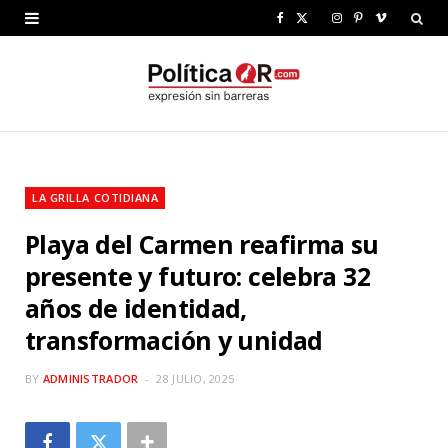
F
X
I
P
V
a
(
n
i
i
c
T
s
n
m
e
w
t
t
e
b
i
a
e
o
LA GRILLA COTIDIANA
o
t
g
r
Playa del Carmen reafirma su
o
t
r
e
presente y futuro: celebra 32
k
e
a
s
años de identidad,
r
m
t
transformación y unidad
)
BY
ADMINISTRADOR
28 JULIO, 2025