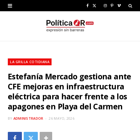
F
X
I
P
V
a
(
n
i
i
c
T
s
n
m
e
w
t
t
e
b
i
a
e
o
LA GRILLA COTIDIANA
o
t
g
r
Estefanía Mercado gestiona ante
o
t
r
e
CFE mejoras en infraestructura
k
e
a
s
eléctrica para hacer frente a los
r
m
t
apagones en Playa del Carmen
)
BY
ADMINISTRADOR
26 MAYO, 2026