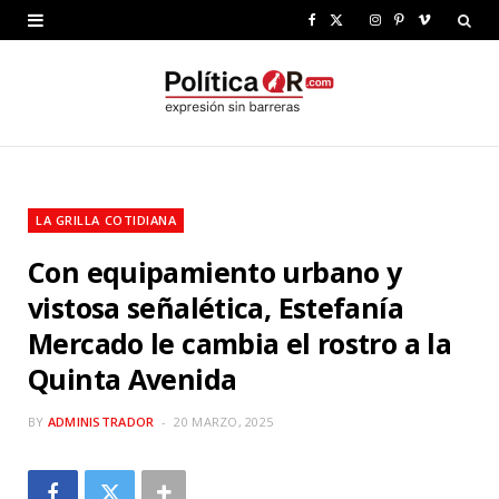
F
X
I
P
V
a
(
n
i
i
c
T
s
n
m
e
w
t
t
e
b
i
a
e
o
LA GRILLA COTIDIANA
o
t
g
r
Con equipamiento urbano y
o
t
r
e
vistosa señalética, Estefanía
k
e
a
s
Mercado le cambia el rostro a la
r
m
t
Quinta Avenida
)
BY
ADMINISTRADOR
20 MARZO, 2025