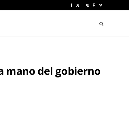
F
X
I
P
V
a
(
n
i
i
c
T
s
n
m
e
w
t
t
e
b
i
a
e
o
o
t
g
r
a mano del gobierno
o
t
r
e
k
e
a
s
r
m
t
)