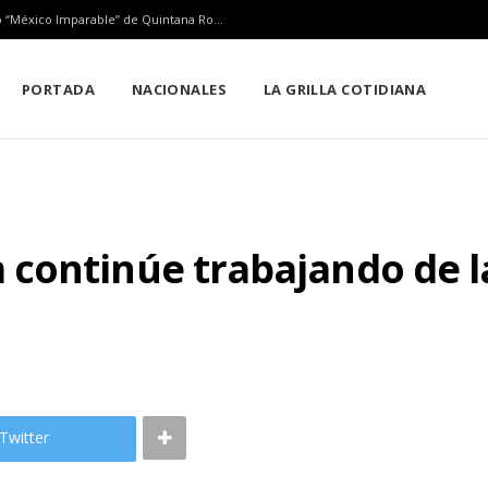
Playa del Carmen tendrá el primer Centro Comunitario “México Imparable” de Quintana Roo: Mara Lezama
PORTADA
NACIONALES
LA GRILLA COTIDIANA
continúe trabajando de l
Twitter