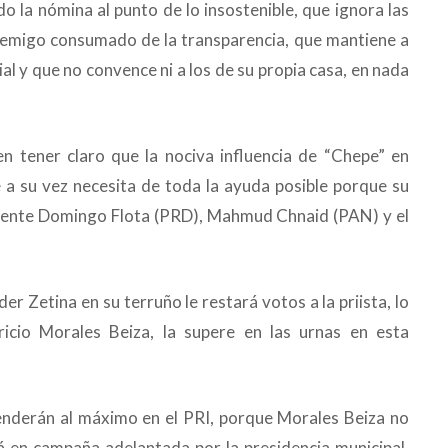
do la nómina al punto de lo insostenible, que ignora las
enemigo consumado de la transparencia, que mantiene a
l y que no convence ni a los de su propia casa, en nada
en tener claro que la nociva influencia de “Chepe” en
e a su vez necesita de toda la ayuda posible porque su
mente Domingo Flota (PRD), Mahmud Chnaid (PAN) y el
er Zetina en su terruño le restará votos a la priista, lo
icio Morales Beiza, la supere en las urnas en esta
renderán al máximo en el PRI, porque Morales Beiza no
tá en campaña adelantada por la presidencia municipal,