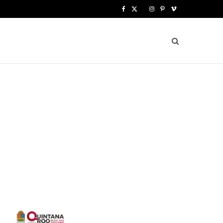
F
X
I
P
V
a
(
n
i
i
c
T
s
n
m
e
w
t
t
e
b
i
a
e
o
o
t
g
r
o
t
r
e
k
e
a
s
r
m
t
)