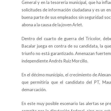
General y en la tesorería municipal, que ha infla
solicitudes de información ciudadana y es un 
buena parte de sus empleados sin seguridad socia
abona a la causa de la joven Arlet.
Dentro del cuarto de guerra del Tricolor, deb
Bacalar juega en contra de su candidata, la qu
triunfo no está garantizado. Amenazan fuerte
independiente Andrés Ruiz Morcillo.
En el décimo municipio, el crecimiento de Alexand
que permitiría que el candidato del PT, Maur
demarcación.
En este muy posible escenario las alertas se p
compite por la diputación federal, sino que es