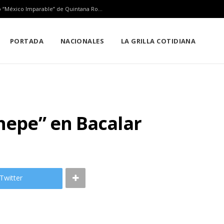
Playa del Carmen tendrá el primer Centro Comunitario “México Imparable” de Quintana Roo: Mara Lezama
PORTADA
NACIONALES
LA GRILLA COTIDIANA
Chepe” en Bacalar
Twitter