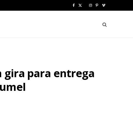
F
X
I
P
V
a
(
n
i
i
c
T
s
n
m
e
w
t
t
e
b
i
a
e
o
o
t
g
r
n gira para entrega
o
t
r
e
k
e
a
s
zumel
r
m
t
)