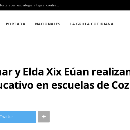
Claudia Sheinbaum, Mara Lezama y Estefanía Mercado fortalecen estrategia integral contra el sargazo
PORTADA
NACIONALES
LA GRILLA COTIDIANA
r y Elda Xix Eúan realiza
cativo en escuelas de Co
Twitter