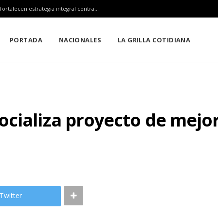
Claudia Sheinbaum, Mara Lezama y Estefanía Mercado fortalecen estrategia integral contra el sargazo
PORTADA
NACIONALES
LA GRILLA COTIDIANA
ocializa proyecto de mej
Twitter