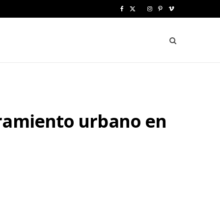
F
X
I
P
V
a
(
n
i
i
c
T
s
n
m
e
w
t
t
e
b
i
a
e
o
o
t
g
r
oramiento urbano en
o
t
r
e
k
e
a
s
r
m
t
)