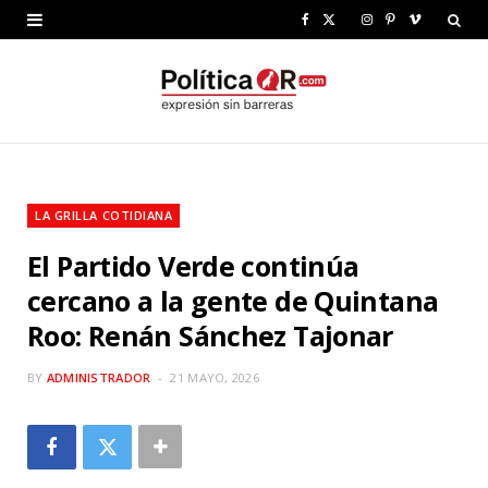
F
X
I
P
V
a
(
n
i
i
c
T
s
n
m
e
w
t
t
e
b
i
a
e
o
LA GRILLA COTIDIANA
o
t
g
r
El Partido Verde continúa
o
t
r
e
cercano a la gente de Quintana
k
e
a
s
Roo: Renán Sánchez Tajonar
r
m
t
)
BY
ADMINISTRADOR
21 MAYO, 2026