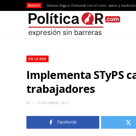
NUEVO
Oaxaca llega a Chetumal con el color, sabor y tradició
EN LA RED
Implementa STyPS ca
trabajadores
BY
17 DICIEMBRE, 2015
Facebook