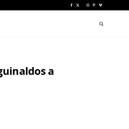
F
X
I
P
V
a
(
n
i
i
c
T
s
n
m
e
w
t
t
e
b
i
a
e
o
o
t
g
r
uinaldos a
o
t
r
e
k
e
a
s
r
m
t
)