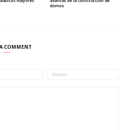
a adultos mayores
avances de la construcción de
domos
 A COMMENT