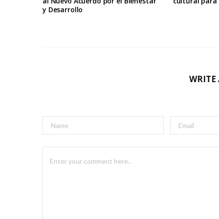
al Nuevo Acuerdo por el Bienestar
cultural par
y Desarrollo
WRITE