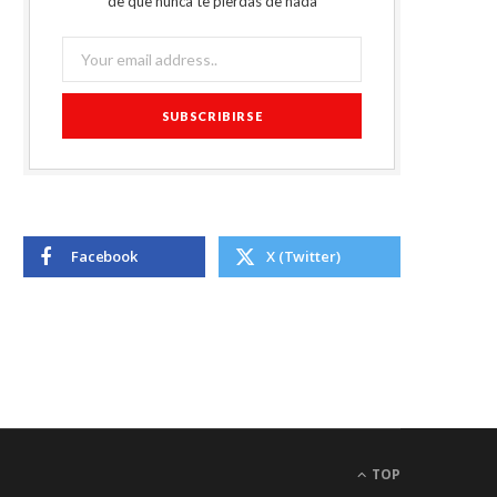
de que nunca te pierdas de nada
Facebook
X (Twitter)
TOP