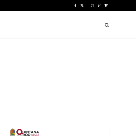
F
X
I
P
V
a
(
n
i
i
c
T
s
n
m
e
w
t
t
e
b
i
a
e
o
o
t
g
r
o
t
r
e
k
e
a
s
r
m
t
)