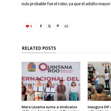
más probable fue el robo, ya que el adulto mayor v
0
RELATED POSTS
Mara Lezama suma a sindicatos
Inaugura DIF