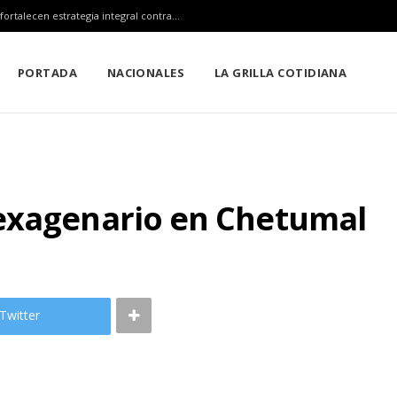
Claudia Sheinbaum, Mara Lezama y Estefanía Mercado fortalecen estrategia integral contra el sargazo
PORTADA
NACIONALES
LA GRILLA COTIDIANA
exagenario en Chetumal
Twitter