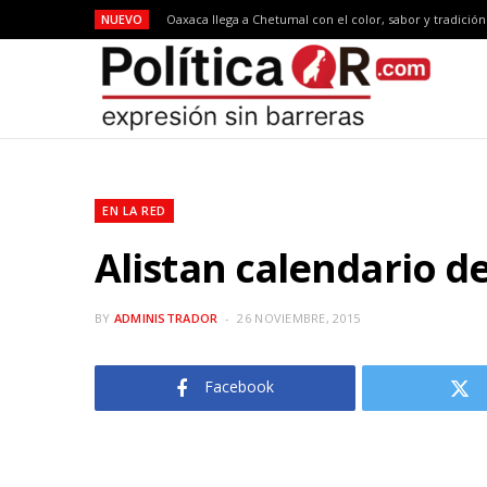
NUEVO
Oaxaca llega a Chetumal con el color, sabor y tradició
EN LA RED
Alistan calendario de
BY
ADMINISTRADOR
26 NOVIEMBRE, 2015
Facebook