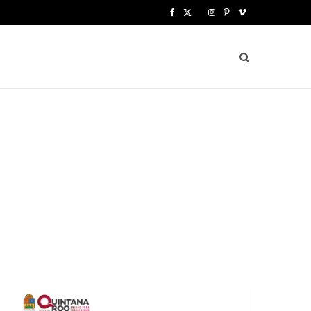
F
X
I
P
V
a
(
n
i
i
c
T
s
n
m
e
w
t
t
e
b
i
a
e
o
o
t
g
r
o
t
r
e
k
e
a
s
r
m
t
)